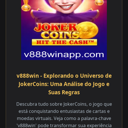
v888win - Explorando o Universo de
JokerCoins: Uma Análise do Jogo e
Suas Regras
Descubra tudo sobre JokerCoins, o jogo que
está conquistando entusiastas de cartas e
moedas virtuais. Veja como a palavra-chave
'v888win' pode transformar sua experiência