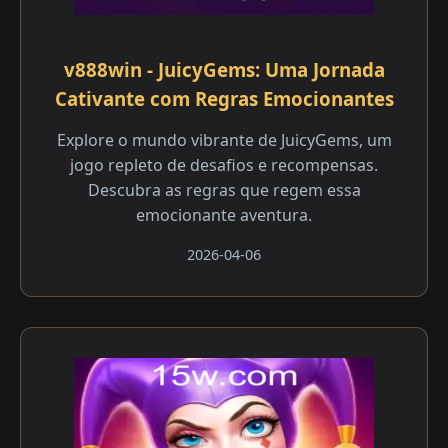
v888win - JuicyGems: Uma Jornada
Cativante com Regras Emocionantes
Explore o mundo vibrante de JuicyGems, um
jogo repleto de desafios e recompensas.
Descubra as regras que regem essa
emocionante aventura.
2026-04-06