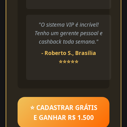
"O sistema VIP é incrível!
Tenho um gerente pessoal e
cashback toda semana."
- Roberto S., Brasília
⭐⭐⭐⭐⭐
⭐ CADASTRAR GRÁTIS
E GANHAR R$ 1.500