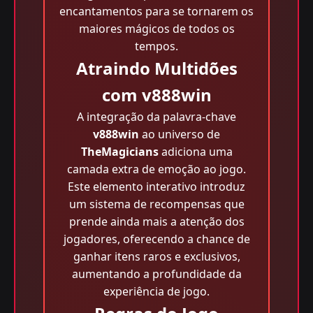
encantamentos para se tornarem os
maiores mágicos de todos os
tempos.
Atraindo Multidões
com v888win
A integração da palavra-chave
v888win
ao universo de
TheMagicians
adiciona uma
camada extra de emoção ao jogo.
Este elemento interativo introduz
um sistema de recompensas que
prende ainda mais a atenção dos
jogadores, oferecendo a chance de
ganhar itens raros e exclusivos,
aumentando a profundidade da
experiência de jogo.