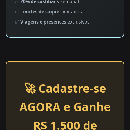
✅
20% de cashback
semanal
✅
Limites de saque
ilimitados
✅
Viagens e presentes
exclusivos
🚀 Cadastre-se
AGORA e Ganhe
R$ 1.500 de