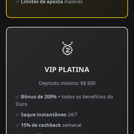
✅
Limites de aposta
maiores
🥈
VIP PLATINA
Depósito mínimo: R$ 600
✅
Bônus de 200%
+ todos os benefícios do
Ouro
✅
Saque instantâneo
24/7
✅
15% de cashback
semanal