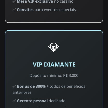
✅
Mesa VIP exclusiva
no cassino
✅
Convites
para eventos especiais
💎
VIP DIAMANTE
Depósito mínimo: R$ 3.000
✅
Bônus de 300%
+ todos os benefícios
anteriores
✅
Gerente pessoal
dedicado