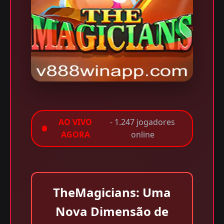
AO VIVO
- 1.247 jogadores
AGORA
online
TheMagicians: Uma
Nova Dimensão de