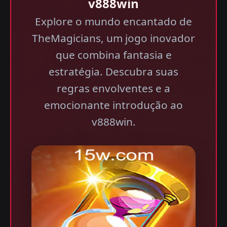
v888win
Explore o mundo encantado de
TheMagicians, um jogo inovador
que combina fantasia e
estratégia. Descubra suas
regras envolventes e a
emocionante introdução ao
v888win.