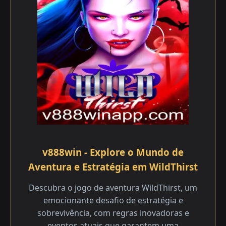
v888win - Explore o Mundo de
Aventura e Estratégia em WildThirst
Descubra o jogo de aventura WildThirst, um
emocionante desafio de estratégia e
sobrevivência, com regras inovadoras e
eventos atuais que garantem uma