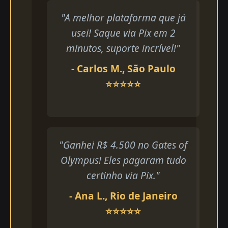
"A melhor plataforma que já
usei! Saque via Pix em 2
minutos, suporte incrível!"
- Carlos M., São Paulo
⭐⭐⭐⭐⭐
"Ganhei R$ 4.500 no Gates of
Olympus! Eles pagaram tudo
certinho via Pix."
- Ana L., Rio de Janeiro
⭐⭐⭐⭐⭐