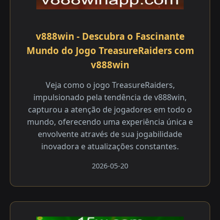
v888win - Descubra o Fascinante
Mundo do Jogo TreasureRaiders com
v888win
Veja como o jogo TreasureRaiders,
impulsionado pela tendência de v888win,
capturou a atenção de jogadores em todo o
mundo, oferecendo uma experiência única e
envolvente através de sua jogabilidade
inovadora e atualizações constantes.
2026-05-20