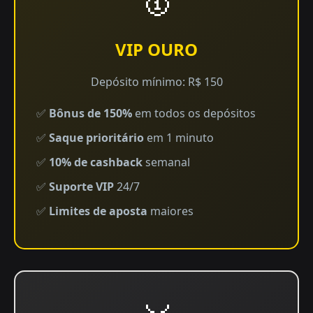
VIP OURO
Depósito mínimo: R$ 150
✅
Bônus de 150%
em todos os depósitos
✅
Saque prioritário
em 1 minuto
✅
10% de cashback
semanal
✅
Suporte VIP
24/7
✅
Limites de aposta
maiores