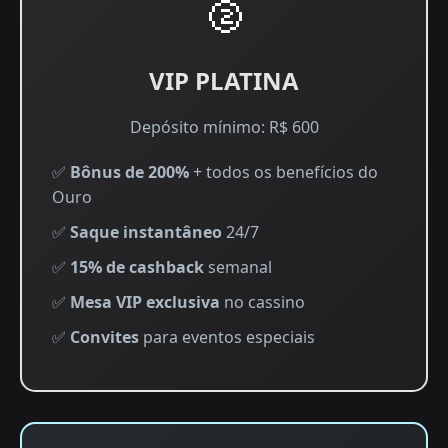
🥈
VIP PLATINA
Depósito mínimo: R$ 600
✅
Bônus de 200%
+ todos os benefícios do
Ouro
✅
Saque instantâneo
24/7
✅
15% de cashback
semanal
✅
Mesa VIP exclusiva
no cassino
✅
Convites
para eventos especiais