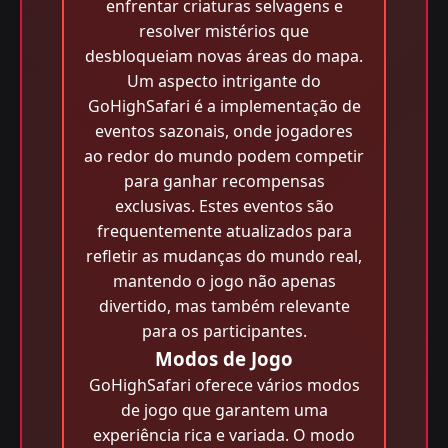
enfrentar criaturas selvagens e
resolver mistérios que
desbloqueiam novas áreas do mapa.
Um aspecto intrigante do
GoHighSafari é a implementação de
eventos sazonais, onde jogadores
ao redor do mundo podem competir
para ganhar recompensas
exclusivas. Estes eventos são
frequentemente atualizados para
refletir as mudanças do mundo real,
mantendo o jogo não apenas
divertido, mas também relevante
para os participantes.
Modos de Jogo
GoHighSafari oferece vários modos
de jogo que garantem uma
experiência rica e variada. O modo