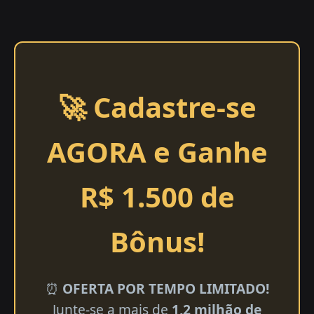
🚀 Cadastre-se
AGORA e Ganhe
R$ 1.500 de
Bônus!
⏰
OFERTA POR TEMPO LIMITADO!
Junte-se a mais de
1,2 milhão de