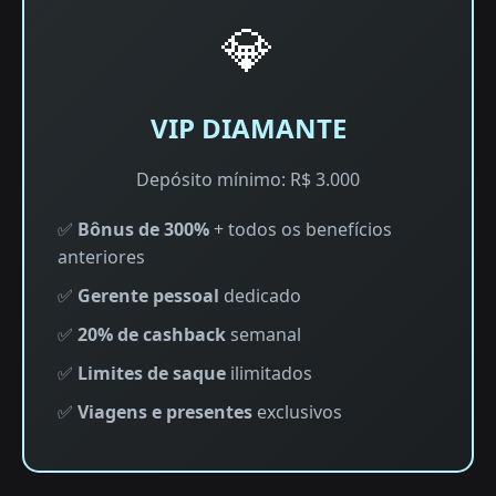
💎
VIP DIAMANTE
Depósito mínimo: R$ 3.000
✅
Bônus de 300%
+ todos os benefícios
anteriores
✅
Gerente pessoal
dedicado
✅
20% de cashback
semanal
✅
Limites de saque
ilimitados
✅
Viagens e presentes
exclusivos