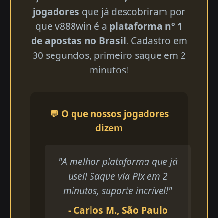
jogadores
que já descobriram por
que v888win é a
plataforma nº 1
de apostas no Brasil
. Cadastro em
30 segundos, primeiro saque em 2
minutos!
💬 O que nossos jogadores
dizem
"A melhor plataforma que já
usei! Saque via Pix em 2
minutos, suporte incrível!"
- Carlos M., São Paulo