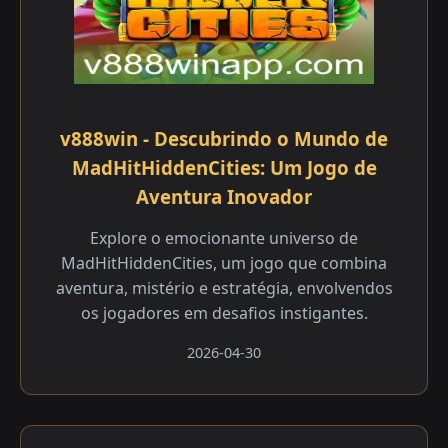
v888win - Descubrindo o Mundo de
MadHitHiddenCities: Um Jogo de
Aventura Inovador
Explore o emocionante universo de
MadHitHiddenCities, um jogo que combina
aventura, mistério e estratégia, envolvendos
os jogadores em desafios instigantes.
2026-04-30