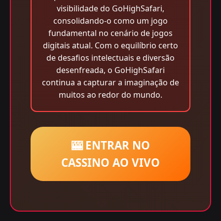
visibilidade do GoHighSafari,
consolidando-o como um jogo
fundamental no cenário de jogos
digitais atual. Com o equilíbrio certo
de desafios intelectuais e diversão
desenfreada, o GoHighSafari
continua a capturar a imaginação de
muitos ao redor do mundo.
🎰 ENTRAR NO
CASSINO AO VIVO