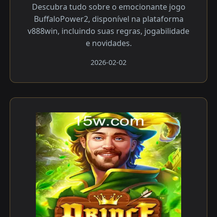
Descubra tudo sobre o emocionante jogo
BuffaloPower2, disponível na plataforma
v888win, incluindo suas regras, jogabilidade
e novidades.
2026-02-02