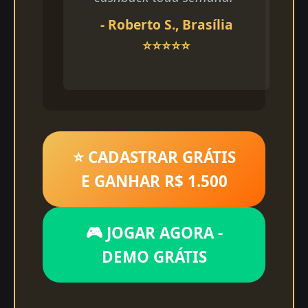
- Roberto S., Brasília
⭐⭐⭐⭐⭐
⭐ CADASTRAR GRÁTIS
E GANHAR R$ 1.500
🎮 JOGAR AGORA -
DEMO GRÁTIS