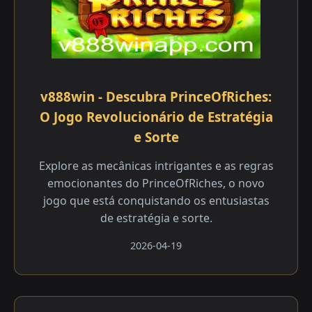
v888win - Descubra PrinceOfRiches:
O Jogo Revolucionário de Estratégia
e Sorte
Explore as mecânicas intrigantes e as regras
emocionantes do PrinceOfRiches, o novo
jogo que está conquistando os entusiastas
de estratégia e sorte.
2026-04-19