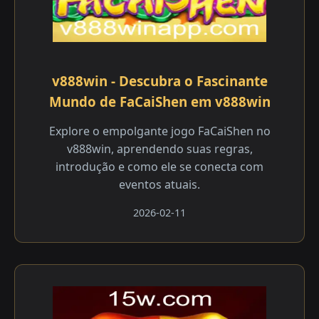
v888win - Descubra o Fascinante
Mundo de FaCaiShen em v888win
Explore o empolgante jogo FaCaiShen no
v888win, aprendendo suas regras,
introdução e como ele se conecta com
eventos atuais.
2026-02-11