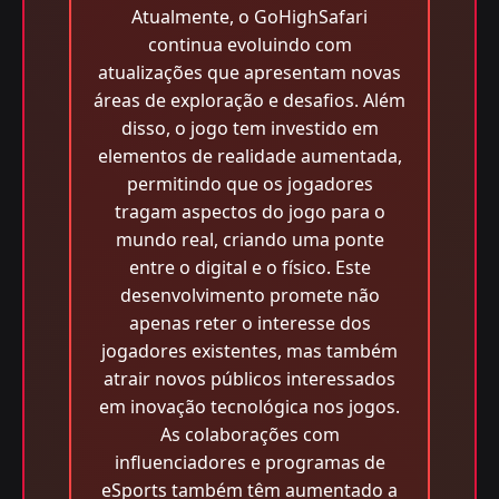
Atualmente, o GoHighSafari
continua evoluindo com
atualizações que apresentam novas
áreas de exploração e desafios. Além
disso, o jogo tem investido em
elementos de realidade aumentada,
permitindo que os jogadores
tragam aspectos do jogo para o
mundo real, criando uma ponte
entre o digital e o físico. Este
desenvolvimento promete não
apenas reter o interesse dos
jogadores existentes, mas também
atrair novos públicos interessados
em inovação tecnológica nos jogos.
As colaborações com
influenciadores e programas de
eSports também têm aumentado a