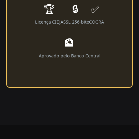
🏆
🔒
✅
Licença CIEJA
SSL 256-bit
eCOGRA
🏦
Aprovado pelo Banco Central