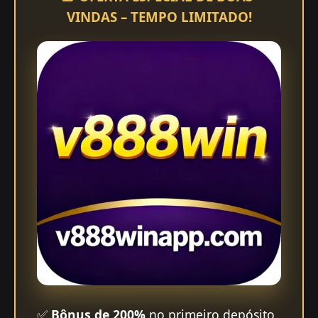
VINDAS – TEMPO LIMITADO!
✅
Bônus de 200%
no primeiro depósito