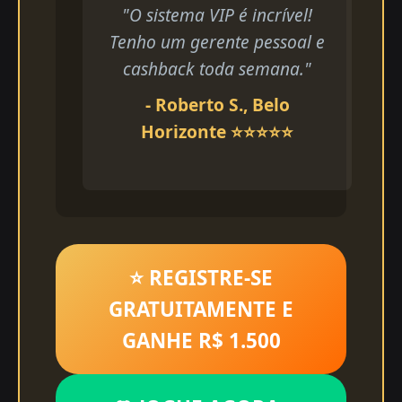
"O sistema VIP é incrível!
Tenho um gerente pessoal e
cashback toda semana."
- Roberto S., Belo
Horizonte ⭐⭐⭐⭐⭐
⭐ REGISTRE-SE
GRATUITAMENTE E
GANHE R$ 1.500