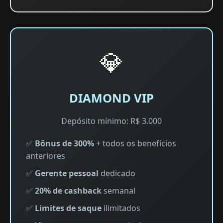
💎
DIAMOND VIP
Depósito mínimo: R$ 3.000
✅
Bônus de 300%
+ todos os benefícios
anteriores
✅
Gerente pessoal
dedicado
✅
20% de cashback
semanal
✅
Limites de saque
ilimitados