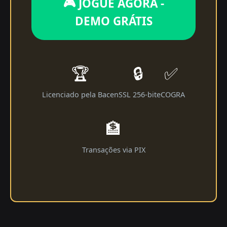
🎮 JOGUE AGORA -
DEMO GRÁTIS
🏆
🔒
✅
Licenciado pela Bacen
SSL 256-bit
eCOGRA
🏦
Transações via PIX