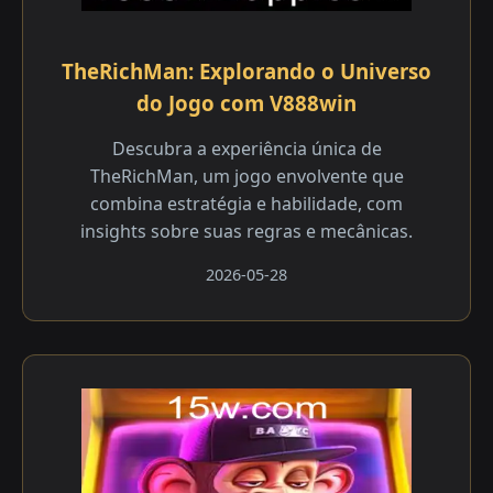
TheRichMan: Explorando o Universo
do Jogo com V888win
Descubra a experiência única de
TheRichMan, um jogo envolvente que
combina estratégia e habilidade, com
insights sobre suas regras e mecânicas.
2026-05-28