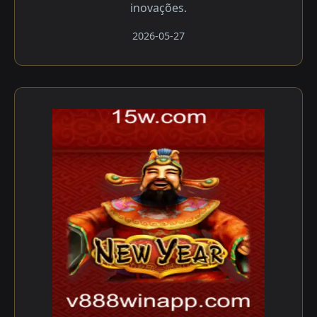
inovações.
2026-05-27