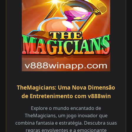
TheMagicians: Uma Nova Dimensão
de Entretenimento com v888win
Explore o mundo encantado de
TheMagicians, um jogo inovador que
combina fantasia e estratégia. Descubra suas
regras envolventes e a emocionante