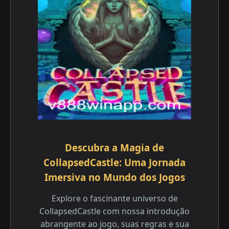
Descubra a Magia de
CollapsedCastle: Uma Jornada
Imersiva no Mundo dos Jogos
Explore o fascinante universo de
CollapsedCastle com nossa introdução
abrangente ao jogo, suas regras e sua