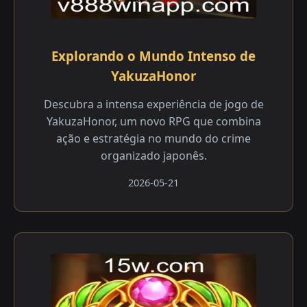
Explorando o Mundo Intenso de
YakuzaHonor
Descubra a intensa experiência de jogo de
YakuzaHonor, um novo RPG que combina
ação e estratégia no mundo do crime
organizado japonês.
2026-05-21