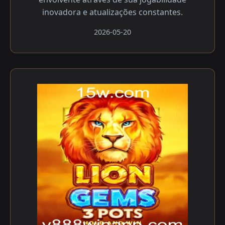
inovadora e atualizações constantes.
2026-05-20