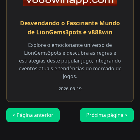
Desvendando o Fascinante Mundo
de LionGems3pots e v888win
Explore o emocionante universo de
LionGems3pots e descubra as regras e
estratégias deste popular jogo, integrando
eventos atuais e tendências do mercado de
jogos.
2026-05-19
< Página anterior
Próxima página >