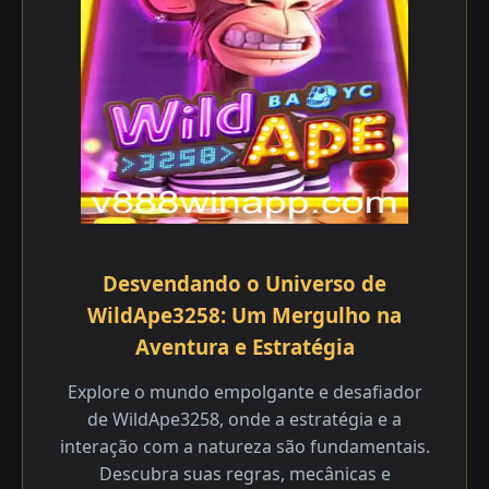
Desvendando o Universo de
WildApe3258: Um Mergulho na
Aventura e Estratégia
Explore o mundo empolgante e desafiador
de WildApe3258, onde a estratégia e a
interação com a natureza são fundamentais.
Descubra suas regras, mecânicas e