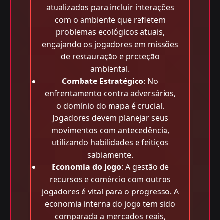
atualizados para incluir interações
com o ambiente que refletem
problemas ecológicos atuais,
engajando os jogadores em missões
de restauração e proteção
ambiental.
Combate Estratégico
: No
enfrentamento contra adversários,
o domínio do mapa é crucial.
Jogadores devem planejar seus
movimentos com antecedência,
utilizando habilidades e feitiços
sabiamente.
Economia do Jogo
: A gestão de
recursos e comércio com outros
jogadores é vital para o progresso. A
economia interna do jogo tem sido
comparada a mercados reais,