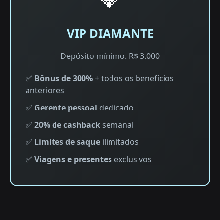
VIP DIAMANTE
Depósito mínimo: R$ 3.000
✅
Bônus de 300%
+ todos os benefícios
anteriores
✅
Gerente pessoal
dedicado
✅
20% de cashback
semanal
✅
Limites de saque
ilimitados
✅
Viagens e presentes
exclusivos