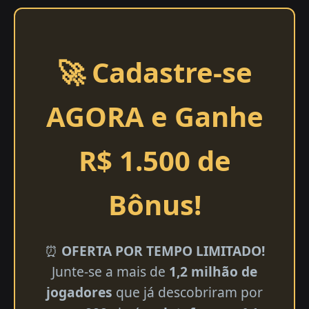
🚀 Cadastre-se
AGORA e Ganhe
R$ 1.500 de
Bônus!
⏰
OFERTA POR TEMPO LIMITADO!
Junte-se a mais de
1,2 milhão de
jogadores
que já descobriram por