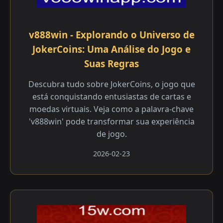
v888win - Explorando o Universo de
JokerCoins: Uma Análise do Jogo e
Suas Regras
Descubra tudo sobre JokerCoins, o jogo que
está conquistando entusiastas de cartas e
moedas virtuais. Veja como a palavra-chave
'v888win' pode transformar sua experiência
de jogo.
2026-02-23