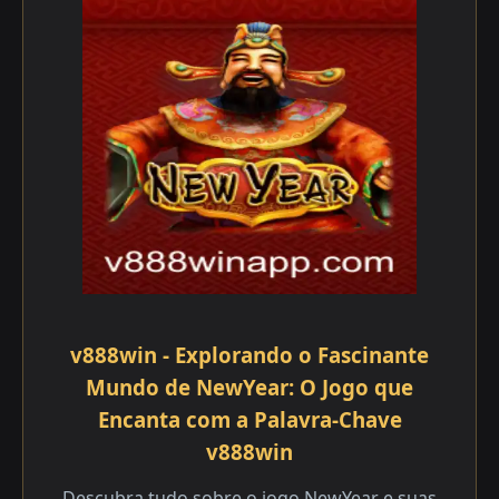
v888win - Explorando o Fascinante
Mundo de NewYear: O Jogo que
Encanta com a Palavra-Chave
v888win
Descubra tudo sobre o jogo NewYear e suas