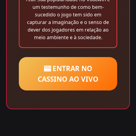
um testemunho de como bem-
sucedido o jogo tem sido em
capturar a imaginação e o senso de
dever dos jogadores em relação ao
meio ambiente e à sociedade.
🎰 ENTRAR NO
CASSINO AO VIVO