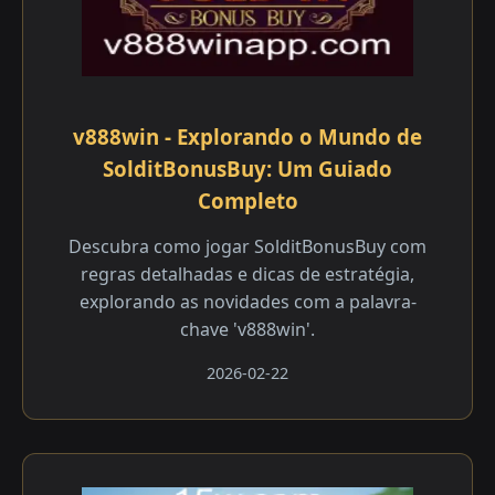
v888win - Explorando o Mundo de
SolditBonusBuy: Um Guiado
Completo
Descubra como jogar SolditBonusBuy com
regras detalhadas e dicas de estratégia,
explorando as novidades com a palavra-
chave 'v888win'.
2026-02-22