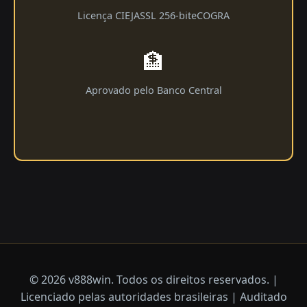
Licença CIEJA
SSL 256-bit
eCOGRA
🏦
Aprovado pelo Banco Central
© 2026 v888win. Todos os direitos reservados. |
Licenciado pelas autoridades brasileiras | Auditado