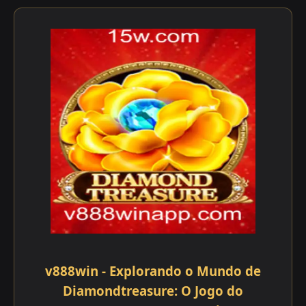
v888win - Explorando o Mundo de
Diamondtreasure: O Jogo do