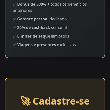
✅
Bônus de 300%
+ todos os benefícios
anteriores
✅
Gerente pessoal
dedicado
✅
20% de cashback
semanal
✅
Limites de saque
ilimitados
✅
Viagens e presentes
exclusivos
🚀 Cadastre-se