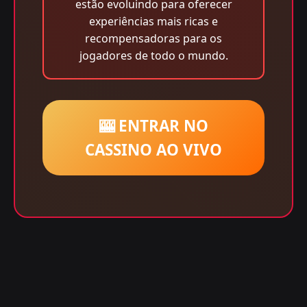
estão evoluindo para oferecer
experiências mais ricas e
recompensadoras para os
jogadores de todo o mundo.
🎰 ENTRAR NO
CASSINO AO VIVO