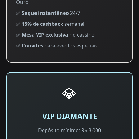
Ouro
✅
Saque instantâneo
24/7
✅
15% de cashback
semanal
✅
Mesa VIP exclusiva
no cassino
✅
Convites
para eventos especiais
💎
VIP DIAMANTE
Depósito mínimo: R$ 3.000