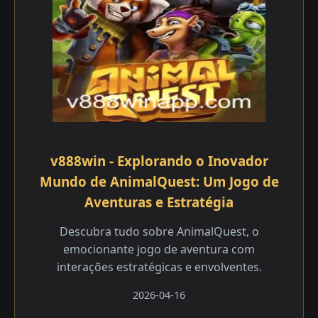
v888win - Explorando o Inovador
Mundo de AnimalQuest: Um Jogo de
Aventuras e Estratégia
Descubra tudo sobre AnimalQuest, o
emocionante jogo de aventura com
interações estratégicas e envolventes.
2026-04-16