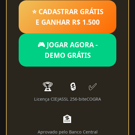
⭐ CADASTRAR GRÁTIS
E GANHAR R$ 1.500
🎮 JOGAR AGORA -
DEMO GRÁTIS
🏆
🔒
✅
Licença CIEJA
SSL 256-bit
eCOGRA
🏦
Aprovado pelo Banco Central