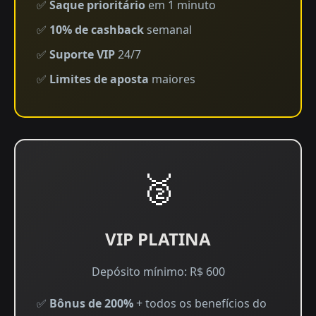
✅
Saque prioritário
em 1 minuto
✅
10% de cashback
semanal
✅
Suporte VIP
24/7
✅
Limites de aposta
maiores
🥈
VIP PLATINA
Depósito mínimo: R$ 600
✅
Bônus de 200%
+ todos os benefícios do