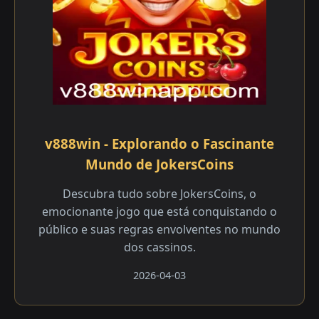
v888win - Explorando o Fascinante
Mundo de JokersCoins
Descubra tudo sobre JokersCoins, o
emocionante jogo que está conquistando o
público e suas regras envolventes no mundo
dos cassinos.
2026-04-03