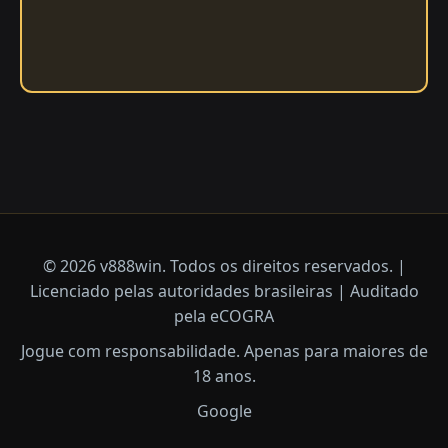
© 2026 v888win. Todos os direitos reservados. |
Licenciado pelas autoridades brasileiras | Auditado
pela eCOGRA
Jogue com responsabilidade. Apenas para maiores de
18 anos.
Google