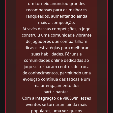
um torneio anunciou grandes
recompensas para os melhores
ranqueados, aumentando ainda
mais a competição.
Através dessas competições, o jogo
construiu uma comunidade vibrante
de jogadores que compartilham
dicas e estratégias para melhorar
suas habilidades. Fóruns e
comunidades online dedicadas ao
jogo se tornaram centros de troca
de conhecimentos, permitindo uma
evolução contínua das táticas e um
maior engajamento dos
participantes.
Com a integração de v888win, esses
eventos se tornaram ainda mais
populares, uma vez que os