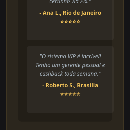
certinho via Pix."
- Ana L., Rio de Janeiro
⭐⭐⭐⭐⭐
"O sistema VIP é incrível!
Tenho um gerente pessoal e
cashback toda semana."
- Roberto S., Brasília
⭐⭐⭐⭐⭐