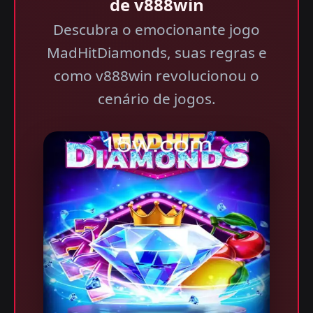
de v888win
Descubra o emocionante jogo
MadHitDiamonds, suas regras e
como v888win revolucionou o
cenário de jogos.