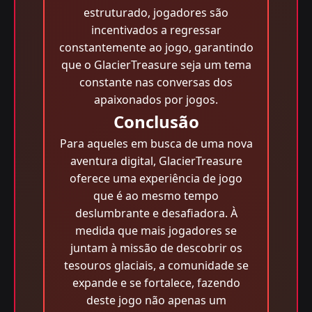
estruturado, jogadores são
incentivados a regressar
constantemente ao jogo, garantindo
que o GlacierTreasure seja um tema
constante nas conversas dos
apaixonados por jogos.
Conclusão
Para aqueles em busca de uma nova
aventura digital, GlacierTreasure
oferece uma experiência de jogo
que é ao mesmo tempo
deslumbrante e desafiadora. À
medida que mais jogadores se
juntam à missão de descobrir os
tesouros glaciais, a comunidade se
expande e se fortalece, fazendo
deste jogo não apenas um