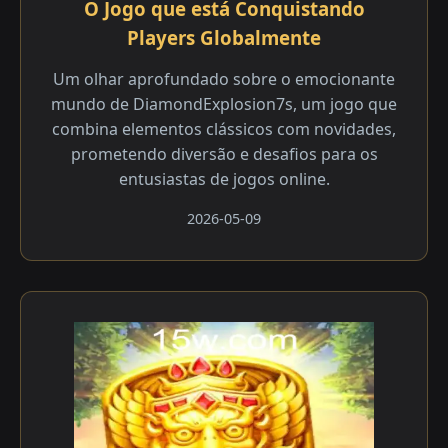
O Jogo que está Conquistando
Players Globalmente
Um olhar aprofundado sobre o emocionante
mundo de DiamondExplosion7s, um jogo que
combina elementos clássicos com novidades,
prometendo diversão e desafios para os
entusiastas de jogos online.
2026-05-09