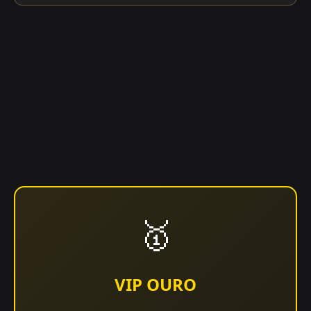
🥇
VIP OURO