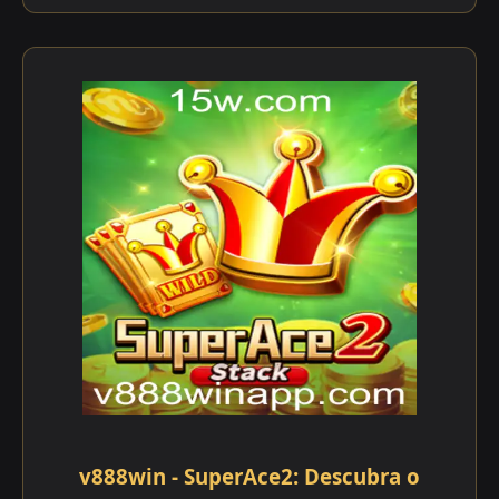
v888win - SuperAce2: Descubra o