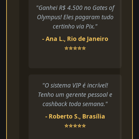
"Ganhei R$ 4.500 no Gates of
Olympus! Eles pagaram tudo
certinho via Pix."
- Ana L., Rio de Janeiro
⭐⭐⭐⭐⭐
"O sistema VIP é incrível!
Tenho um gerente pessoal e
cashback toda semana."
- Roberto S., Brasília
⭐⭐⭐⭐⭐