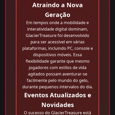
Atraindo a Nova
Geração
Em tempos onde a mobilidade e
interatividade digital dominam,
GlacierTreasure foi desenvolvido
para ser acessível em várias
plataformas, incluindo PC, console e
dispositivos móveis. Essa
flexibilidade garante que mesmo
jogadores com estilos de vida
agitados possam aventurar-se
facilmente pelo mundo do gelo,
durante pequenos intervalos do dia.
Eventos Atualizados e
Novidades
O sucesso do GlacierTreasure está