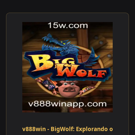
v888win - BigWolf: Explorando o