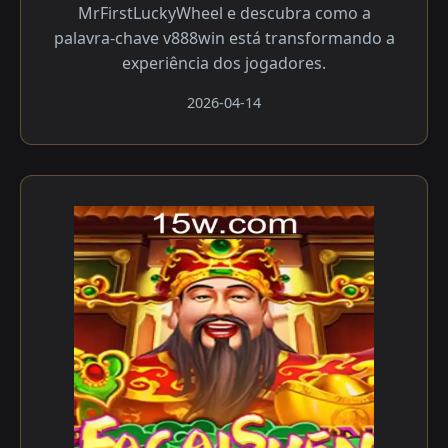
MrFirstLuckyWheel e descubra como a
palavra-chave v888win está transformando a
experiência dos jogadores.
2026-04-14