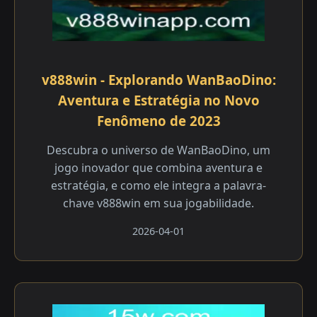
v888win - Explorando WanBaoDino:
Aventura e Estratégia no Novo
Fenômeno de 2023
Descubra o universo de WanBaoDino, um
jogo inovador que combina aventura e
estratégia, e como ele integra a palavra-
chave v888win em sua jogabilidade.
2026-04-01