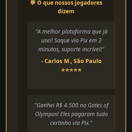
💬 O que nossos jogadores
dizem
"A melhor plataforma que já
usei! Saque via Pix em 2
minutos, suporte incrível!"
- Carlos M., São Paulo
⭐⭐⭐⭐⭐
"Ganhei R$ 4.500 no Gates of
Olympus! Eles pagaram tudo
certinho via Pix."