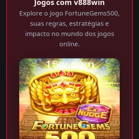
Jogos com v888win
Explore o jogo FortuneGems500,
suas regras, estratégias e
impacto no mundo dos jogos
online.