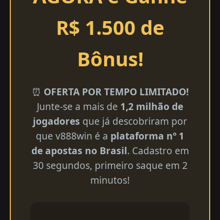
R$ 1.500 de
Bônus!
⏰
OFERTA POR TEMPO LIMITADO!
Junte-se a mais de
1,2 milhão de
jogadores
que já descobriram por
que v888win é a
plataforma nº 1
de apostas no Brasil
. Cadastro em
30 segundos, primeiro saque em 2
minutos!