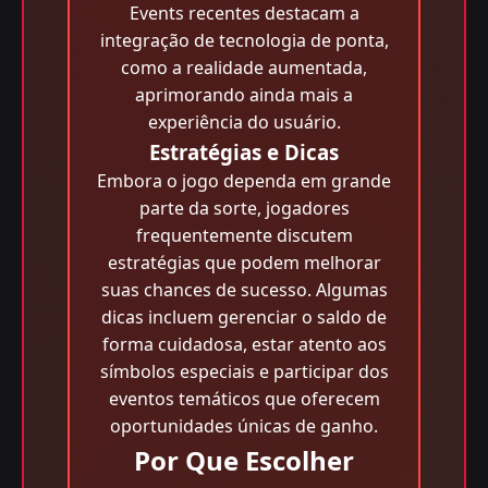
Events recentes destacam a
integração de tecnologia de ponta,
como a realidade aumentada,
aprimorando ainda mais a
experiência do usuário.
Estratégias e Dicas
Embora o jogo dependa em grande
parte da sorte, jogadores
frequentemente discutem
estratégias que podem melhorar
suas chances de sucesso. Algumas
dicas incluem gerenciar o saldo de
forma cuidadosa, estar atento aos
símbolos especiais e participar dos
eventos temáticos que oferecem
oportunidades únicas de ganho.
Por Que Escolher