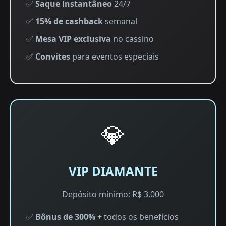
✅
Saque instantâneo
24/7
✅
15% de cashback
semanal
✅
Mesa VIP exclusiva
no cassino
✅
Convites
para eventos especiais
💎
VIP DIAMANTE
Depósito mínimo: R$ 3.000
✅
Bônus de 300%
+ todos os benefícios