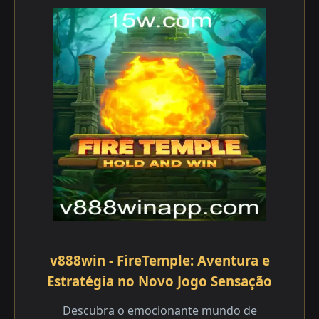
v888win - FireTemple: Aventura e
Estratégia no Novo Jogo Sensação
Descubra o emocionante mundo de