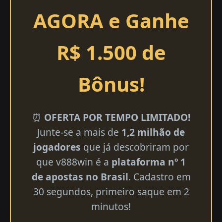
AGORA e Ganhe
R$ 1.500 de
Bônus!
⏰
OFERTA POR TEMPO LIMITADO!
Junte-se a mais de
1,2 milhão de
jogadores
que já descobriram por
que v888win é a
plataforma nº 1
de apostas no Brasil
. Cadastro em
30 segundos, primeiro saque em 2
minutos!