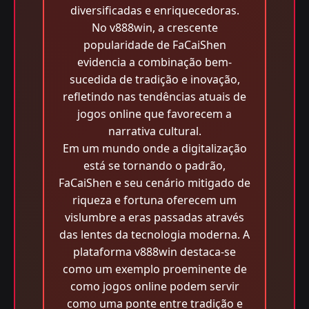
diversificadas e enriquecedoras.
No v888win, a crescente
popularidade de FaCaiShen
evidencia a combinação bem-
sucedida de tradição e inovação,
refletindo nas tendências atuais de
jogos online que favorecem a
narrativa cultural.
Em um mundo onde a digitalização
está se tornando o padrão,
FaCaiShen e seu cenário mitigado de
riqueza e fortuna oferecem um
vislumbre a eras passadas através
das lentes da tecnologia moderna. A
plataforma v888win destaca-se
como um exemplo proeminente de
como jogos online podem servir
como uma ponte entre tradição e