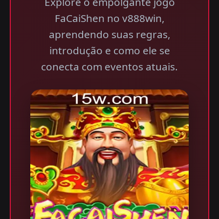
Explore o empolgante jogo
FaCaiShen no v888win,
aprendendo suas regras,
introdução e como ele se
conecta com eventos atuais.