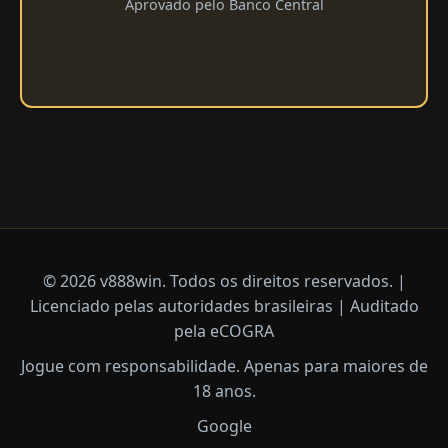
Aprovado pelo Banco Central
© 2026 v888win. Todos os direitos reservados. |
Licenciado pelas autoridades brasileiras | Auditado
pela eCOGRA
Jogue com responsabilidade. Apenas para maiores de
18 anos.
Google