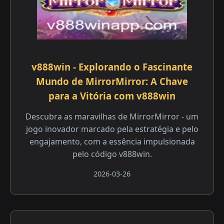
v888win - Explorando o Fascinante
Mundo de MirrorMirror: A Chave
para a Vitória com v888win
Descubra as maravilhas de MirrorMirror - um
jogo inovador marcado pela estratégia e pelo
engajamento, com a essência impulsionada
pelo código v888win.
2026-03-26