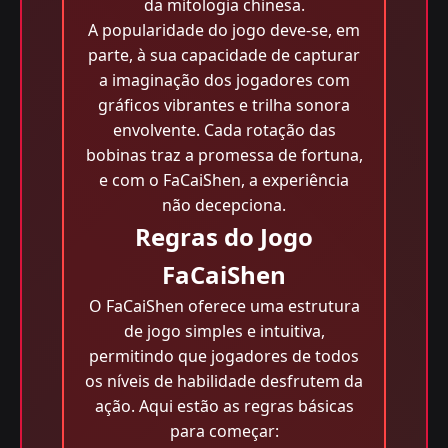
da mitologia chinesa.
A popularidade do jogo deve-se, em
parte, à sua capacidade de capturar
a imaginação dos jogadores com
gráficos vibrantes e trilha sonora
envolvente. Cada rotação das
bobinas traz a promessa de fortuna,
e com o FaCaiShen, a experiência
não decepciona.
Regras do Jogo
FaCaiShen
O FaCaiShen oferece uma estrutura
de jogo simples e intuitiva,
permitindo que jogadores de todos
os níveis de habilidade desfrutem da
ação. Aqui estão as regras básicas
para começar: