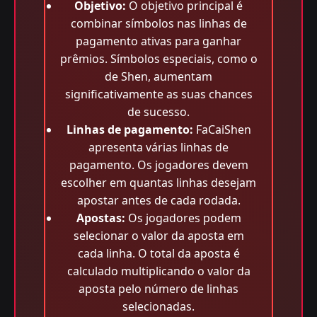
Objetivo:
O objetivo principal é
combinar símbolos nas linhas de
pagamento ativas para ganhar
prêmios. Símbolos especiais, como o
de Shen, aumentam
significativamente as suas chances
de sucesso.
Linhas de pagamento:
FaCaiShen
apresenta várias linhas de
pagamento. Os jogadores devem
escolher em quantas linhas desejam
apostar antes de cada rodada.
Apostas:
Os jogadores podem
selecionar o valor da aposta em
cada linha. O total da aposta é
calculado multiplicando o valor da
aposta pelo número de linhas
selecionadas.