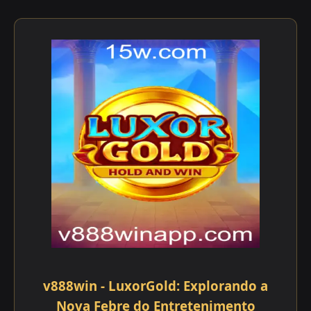
v888win - LuxorGold: Explorando a
Nova Febre do Entretenimento