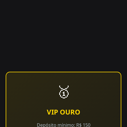
🥇
VIP OURO
Depósito mínimo: R$ 150