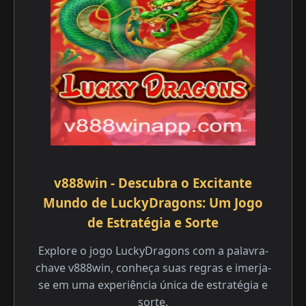
v888win - Descubra o Excitante
Mundo de LuckyDragons: Um Jogo
de Estratégia e Sorte
Explore o jogo LuckyDragons com a palavra-
chave v888win, conheça suas regras e imerja-
se em uma experiência única de estratégia e
sorte.