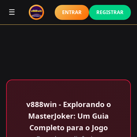
☰
ENTRAR
REGISTRAR
v888win - Explorando o
MasterJoker: Um Guia
Completo para o Jogo