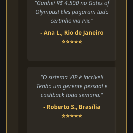
"Ganhei R$ 4.500 no Gates of
Olympus! Eles pagaram tudo
certinho via Pix."
- Ana L., Rio de Janeiro
⭐⭐⭐⭐⭐
"O sistema VIP é incrível!
Tenho um gerente pessoal e
cashback toda semana."
- Roberto S., Brasília
⭐⭐⭐⭐⭐