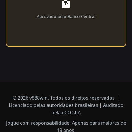
🏦
Aprovado pelo Banco Central
© 2026 v888win. Todos os direitos reservados. |
Licenciado pelas autoridades brasileiras | Auditado
pela eCOGRA
Jogue com responsabilidade. Apenas para maiores de
18 anos.