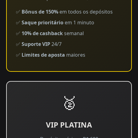
✅
Bônus de 150%
em todos os depósitos
✅
Saque prioritário
em 1 minuto
✅
10% de cashback
semanal
✅
Suporte VIP
24/7
✅
Limites de aposta
maiores
🥈
VIP PLATINA