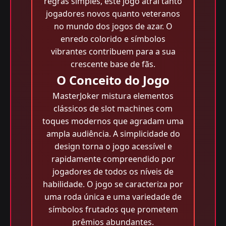
regras simples, este jogo atrai tanto
jogadores novos quanto veteranos
no mundo dos jogos de azar. O
enredo colorido e símbolos
vibrantes contribuem para a sua
crescente base de fãs.
O Conceito do Jogo
MasterJoker mistura elementos
clássicos de slot machines com
toques modernos que agradam uma
ampla audiência. A simplicidade do
design torna o jogo acessível e
rapidamente compreendido por
jogadores de todos os níveis de
habilidade. O jogo se caracteriza por
uma roda única e uma variedade de
símbolos frutados que prometem
prêmios abundantes.