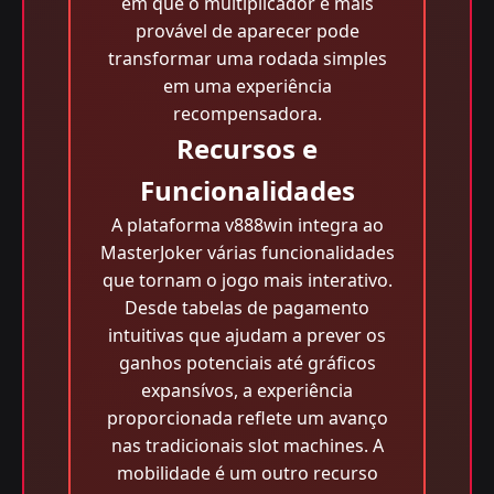
em que o multiplicador é mais
provável de aparecer pode
transformar uma rodada simples
em uma experiência
recompensadora.
Recursos e
Funcionalidades
A plataforma v888win integra ao
MasterJoker várias funcionalidades
que tornam o jogo mais interativo.
Desde tabelas de pagamento
intuitivas que ajudam a prever os
ganhos potenciais até gráficos
expansívos, a experiência
proporcionada reflete um avanço
nas tradicionais slot machines. A
mobilidade é um outro recurso