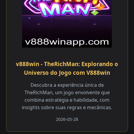
v888win - TheRichMan: Explorando o
Universo do Jogo com V888win
Descubra a experiência única de
TheRichMan, um jogo envolvente que
combina estratégia e habilidade, com
insights sobre suas regras e mecânicas.
2026-05-28