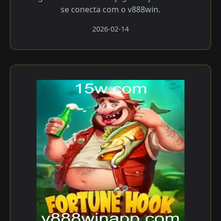
se conecta com o v888win.
2026-02-14