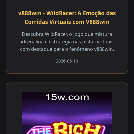
v888win - WildRacer: A Emoção das
Corridas Virtuais com V888win
Descubra WildRacer, o jogo que mistura
adrenalina e estratégia nas pistas virtuais,
com destaque para o fenômeno v888win.
2026-05-10