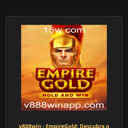
v888win - EmpireGold: Descubra o