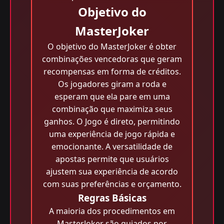
Objetivo do
MasterJoker
O objetivo do MasterJoker é obter
combinações vencedoras que geram
recompensas em forma de créditos.
Os jogadores giram a roda e
esperam que ela pare em uma
combinação que maximiza seus
ganhos. O Jogo é direto, permitindo
uma experiência de jogo rápida e
emocionante. A versatilidade de
apostas permite que usuários
ajustem sua experiência de acordo
com suas preferências e orçamento.
Regras Básicas
A maioria dos procedimentos em
MasterJoker são guiados por