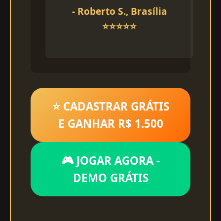
- Roberto S., Brasília
⭐⭐⭐⭐⭐
⭐ CADASTRAR GRÁTIS
E GANHAR R$ 1.500
🎮 JOGAR AGORA -
DEMO GRÁTIS