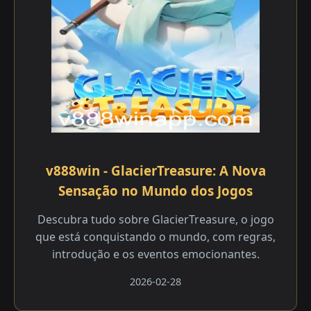
v888win - GlacierTreasure: A Nova
Sensação no Mundo dos Jogos
Descubra tudo sobre GlacierTreasure, o jogo
que está conquistando o mundo, com regras,
introdução e os eventos emocionantes.
2026-02-28