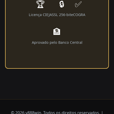
🏆
🔒
✅
Licença CIEJA
SSL 256-bit
eCOGRA
🏦
Aprovado pelo Banco Central
© 2026 v888win. Todos os direitos reservados. |