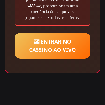
juntamente com a plataforma
v888win
, proporcionam uma
experiência única que atrai
jogadores de todas as esferas.
🎰 ENTRAR NO
CASSINO AO VIVO