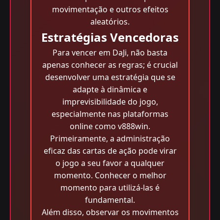
movimentação e outros efeitos
aleatórios.
Estratégias Vencedoras
Para vencer em DaJi, não basta
apenas conhecer as regras; é crucial
desenvolver uma estratégia que se
adapte à dinâmica e
imprevisibilidade do jogo,
especialmente nas plataformas
online como v888win.
Primeiramente, a administração
eficaz das cartas de ação pode virar
o jogo a seu favor a qualquer
momento. Conhecer o melhor
momento para utilizá-las é
fundamental.
Além disso, observar os movimentos