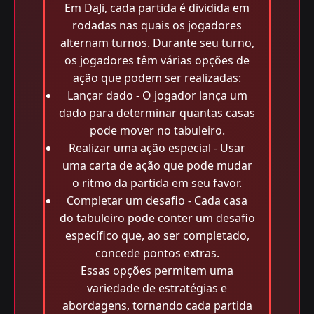
Em DaJi, cada partida é dividida em
rodadas nas quais os jogadores
alternam turnos. Durante seu turno,
os jogadores têm várias opções de
ação que podem ser realizadas:
Lançar dado - O jogador lança um
dado para determinar quantas casas
pode mover no tabuleiro.
Realizar uma ação especial - Usar
uma carta de ação que pode mudar
o ritmo da partida em seu favor.
Completar um desafio - Cada casa
do tabuleiro pode conter um desafio
específico que, ao ser completado,
concede pontos extras.
Essas opções permitem uma
variedade de estratégias e
abordagens, tornando cada partida