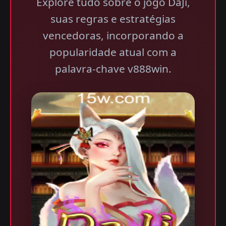
Explore tudo sobre o jogo DaJi,
suas regras e estratégias
vencedoras, incorporando a
popularidade atual com a
palavra-chave v888win.