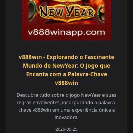
v888win - Explorando o Fascinante
Mundo de NewYear: O Jogo que
Encanta com a Palavra-Chave
v888win
Descubra tudo sobre o jogo NewYear e suas
regras envolventes, incorporando a palavra-
chave v888win em uma experiência única e
inovadora.
2026-05-25