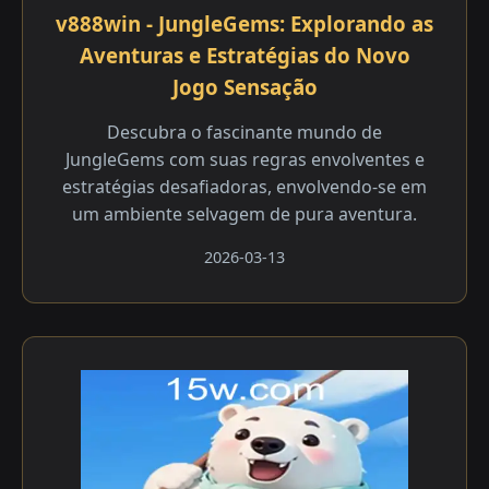
v888win - JungleGems: Explorando as
Aventuras e Estratégias do Novo
Jogo Sensação
Descubra o fascinante mundo de
JungleGems com suas regras envolventes e
estratégias desafiadoras, envolvendo-se em
um ambiente selvagem de pura aventura.
2026-03-13