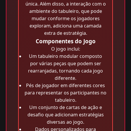
única. Além disso, a interação com o
ambiente do tabuleiro, que pode
mudar conforme os jogadores
exploram, adiciona uma camada
extra de estratégia.
Componentes do Jogo
O jogo inclui:
Um tabuleiro modular composto
por várias peças que podem ser
rearranjadas, tornando cada jogo
diferente.
Pés de jogador em diferentes cores
para representar os participantes no
tabuleiro.
Um conjunto de cartas de ação e
desafio que adicionam estratégias
diversas ao jogo.
Dados personalizados para