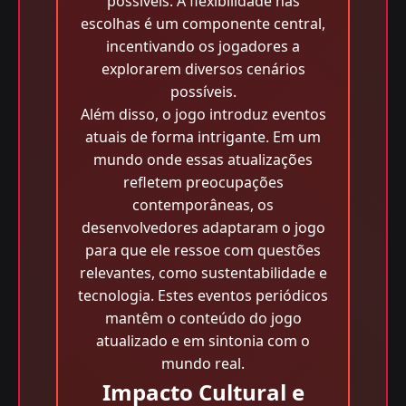
possíveis. A flexibilidade nas
escolhas é um componente central,
incentivando os jogadores a
explorarem diversos cenários
possíveis.
Além disso, o jogo introduz eventos
atuais de forma intrigante. Em um
mundo onde essas atualizações
refletem preocupações
contemporâneas, os
desenvolvedores adaptaram o jogo
para que ele ressoe com questões
relevantes, como sustentabilidade e
tecnologia. Estes eventos periódicos
mantêm o conteúdo do jogo
atualizado e em sintonia com o
mundo real.
Impacto Cultural e