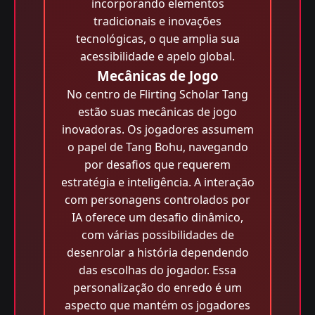
incorporando elementos
tradicionais e inovações
tecnológicas, o que amplia sua
acessibilidade e apelo global.
Mecânicas de Jogo
No centro de Flirting Scholar Tang
estão suas mecânicas de jogo
inovadoras. Os jogadores assumem
o papel de Tang Bohu, navegando
por desafios que requerem
estratégia e inteligência. A interação
com personagens controlados por
IA oferece um desafio dinâmico,
com várias possibilidades de
desenrolar a história dependendo
das escolhas do jogador. Essa
personalização do enredo é um
aspecto que mantém os jogadores