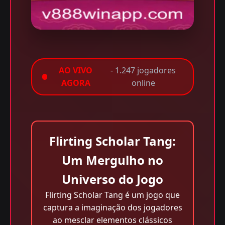
AO VIVO
- 1.247 jogadores
AGORA
online
Flirting Scholar Tang:
Um Mergulho no
Universo do Jogo
Flirting Scholar Tang é um jogo que
captura a imaginação dos jogadores
ao mesclar elementos clássicos