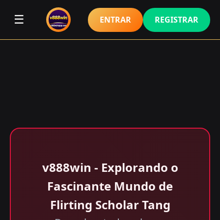
☰
ENTRAR
REGISTRAR
v888win - Explorando o
Fascinante Mundo de
Flirting Scholar Tang