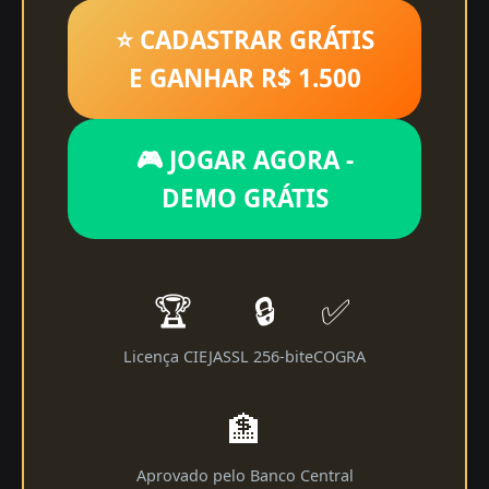
⭐ CADASTRAR GRÁTIS
E GANHAR R$ 1.500
🎮 JOGAR AGORA -
DEMO GRÁTIS
🏆
🔒
✅
Licença CIEJA
SSL 256-bit
eCOGRA
🏦
Aprovado pelo Banco Central