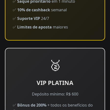
✅
Saque prioritário
em 1 minuto
✅
10% de cashback
semanal
✅
Suporte VIP
24/7
✅
Limites de aposta
maiores
🥈
VIP PLATINA
Depósito mínimo: R$ 600
✅
Bônus de 200%
+ todos os benefícios do