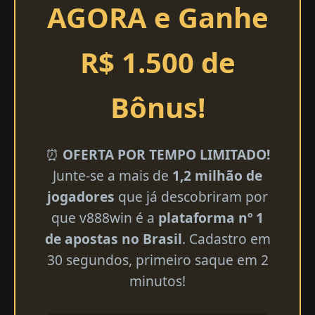
AGORA e Ganhe
R$ 1.500 de
Bônus!
⏰
OFERTA POR TEMPO LIMITADO!
Junte-se a mais de
1,2 milhão de
jogadores
que já descobriram por
que v888win é a
plataforma nº 1
de apostas no Brasil
. Cadastro em
30 segundos, primeiro saque em 2
minutos!