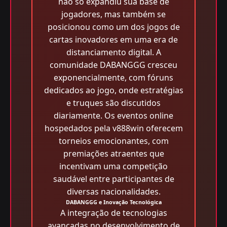
não só expandiu sua base de
jogadores, mas também se
posicionou como um dos jogos de
cartas inovadores em uma era de
distanciamento digital. A
comunidade DABANGGG cresceu
exponencialmente, com fóruns
dedicados ao jogo, onde estratégias
e truques são discutidos
diariamente. Os eventos online
hospedados pela v888win oferecem
torneios emocionantes, com
premiações atraentes que
incentivam uma competição
saudável entre participantes de
diversas nacionalidades.
DABANGGG e Inovação Tecnológica
A integração de tecnologias
avançadas no desenvolvimento de