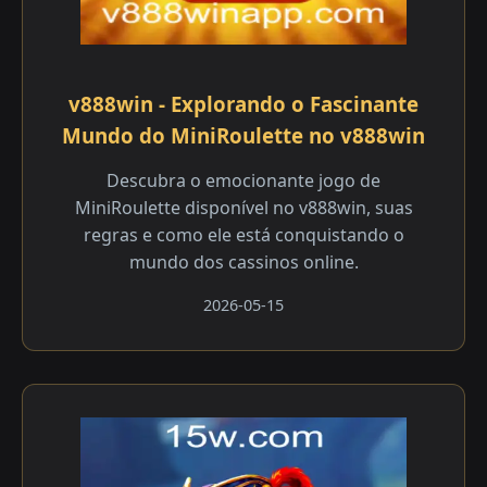
v888win - Explorando o Fascinante
Mundo do MiniRoulette no v888win
Descubra o emocionante jogo de
MiniRoulette disponível no v888win, suas
regras e como ele está conquistando o
mundo dos cassinos online.
2026-05-15