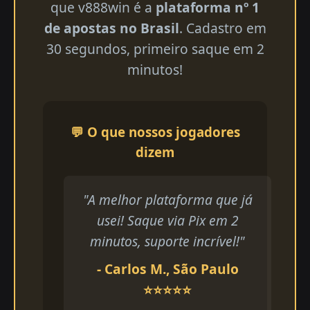
que v888win é a
plataforma nº 1
de apostas no Brasil
. Cadastro em
30 segundos, primeiro saque em 2
minutos!
💬 O que nossos jogadores
dizem
"A melhor plataforma que já
usei! Saque via Pix em 2
minutos, suporte incrível!"
- Carlos M., São Paulo
⭐⭐⭐⭐⭐