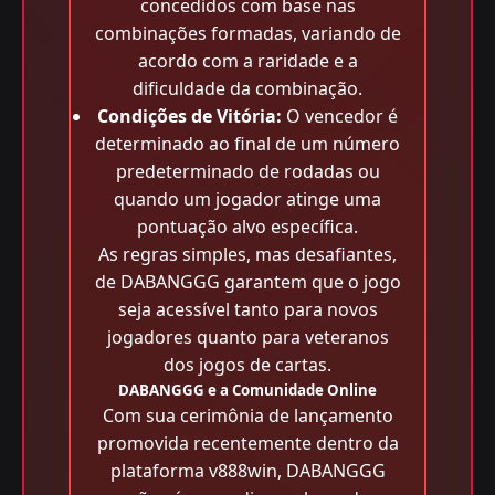
concedidos com base nas
combinações formadas, variando de
acordo com a raridade e a
dificuldade da combinação.
Condições de Vitória:
O vencedor é
determinado ao final de um número
predeterminado de rodadas ou
quando um jogador atinge uma
pontuação alvo específica.
As regras simples, mas desafiantes,
de DABANGGG garantem que o jogo
seja acessível tanto para novos
jogadores quanto para veteranos
dos jogos de cartas.
DABANGGG e a Comunidade Online
Com sua cerimônia de lançamento
promovida recentemente dentro da
plataforma v888win, DABANGGG