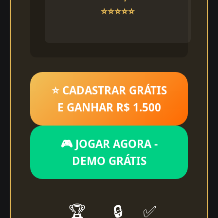
⭐⭐⭐⭐⭐
⭐ CADASTRAR GRÁTIS
E GANHAR R$ 1.500
🎮 JOGAR AGORA -
DEMO GRÁTIS
🏆
🔒
✅