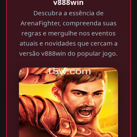
v888win
Descubra a essência de
ArenaFighter, compreenda suas
regras e mergulhe nos eventos
atuais e novidades que cercam a
versão v888win do popular jogo.