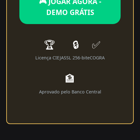
🎮 JOGAR AGORA -
DEMO GRÁTIS
🏆
🔒
✅
Licença CIEJA
SSL 256-bit
eCOGRA
🏦
Aprovado pelo Banco Central