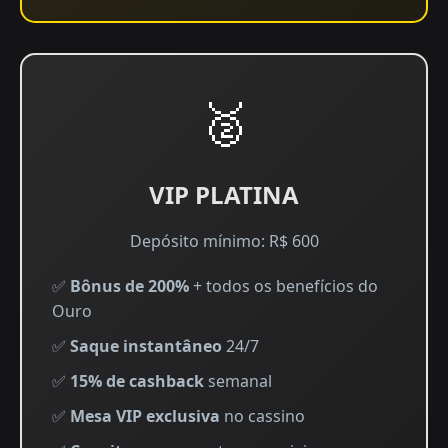
🥈
VIP PLATINA
Depósito mínimo: R$ 600
✅
Bônus de 200%
+ todos os benefícios do
Ouro
✅
Saque instantâneo
24/7
✅
15% de cashback
semanal
✅
Mesa VIP exclusiva
no cassino