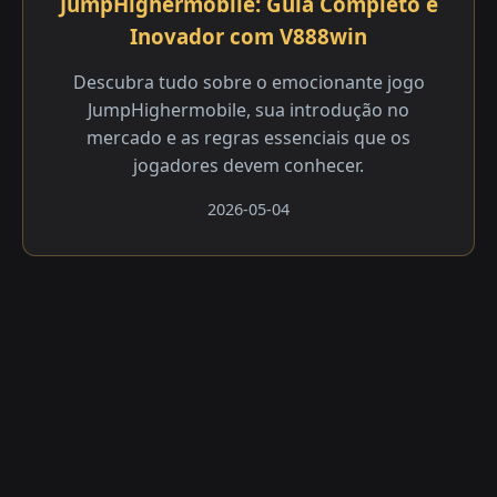
JumpHighermobile: Guia Completo e
Inovador com V888win
Descubra tudo sobre o emocionante jogo
JumpHighermobile, sua introdução no
mercado e as regras essenciais que os
jogadores devem conhecer.
2026-05-04