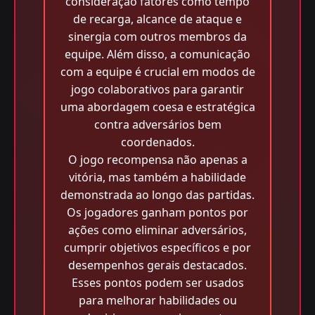
consideração fatores como tempo
de recarga, alcance de ataque e
sinergia com outros membros da
equipe. Além disso, a comunicação
com a equipe é crucial em modos de
jogo colaborativos para garantir
uma abordagem coesa e estratégica
contra adversários bem
coordenados.
O jogo recompensa não apenas a
vitória, mas também a habilidade
demonstrada ao longo das partidas.
Os jogadores ganham pontos por
ações como eliminar adversários,
cumprir objetivos específicos e por
desempenhos gerais destacados.
Esses pontos podem ser usados
para melhorar habilidades ou