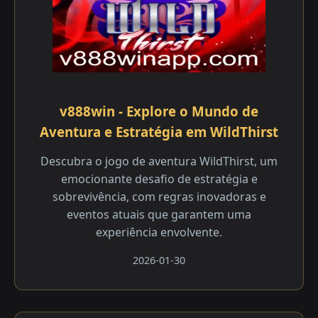
v888win - Explore o Mundo de
Aventura e Estratégia em WildThirst
Descubra o jogo de aventura WildThirst, um
emocionante desafio de estratégia e
sobrevivência, com regras inovadoras e
eventos atuais que garantem uma
experiência envolvente.
2026-01-30