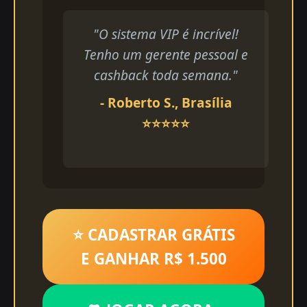
"O sistema VIP é incrível!
Tenho um gerente pessoal e
cashback toda semana."
- Roberto S., Brasília
⭐⭐⭐⭐⭐
⭐ CADASTRAR GRÁTIS
E GANHAR R$ 1.500