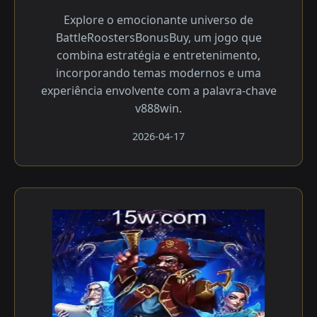
Explore o emocionante universo de
BattleRoostersBonusBuy, um jogo que
combina estratégia e entretenimento,
incorporando temas modernos e uma
experiência envolvente com a palavra-chave
v888win.
2026-04-17