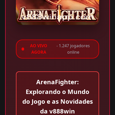
AO VIVO
- 1.247 jogadores
AGORA
online
ArenaFighter:
Explorando o Mundo
do Jogo e as Novidades
da v888win