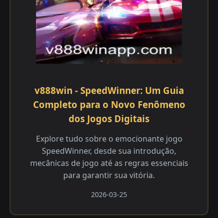
v888win - SpeedWinner: Um Guia
Completo para o Novo Fenômeno
dos Jogos Digitais
Explore tudo sobre o emocionante jogo
SpeedWinner, desde sua introdução,
mecânicas de jogo até as regras essenciais
para garantir sua vitória.
2026-03-25