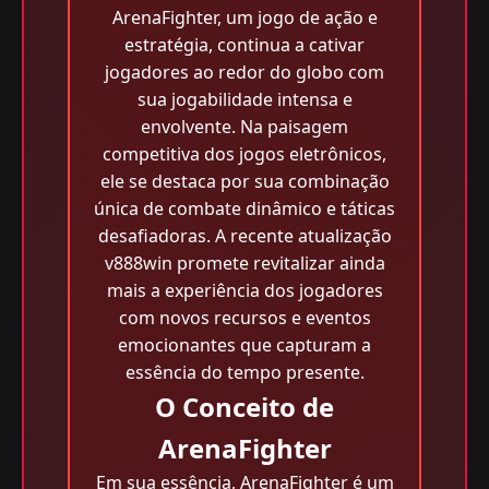
ArenaFighter, um jogo de ação e
estratégia, continua a cativar
jogadores ao redor do globo com
sua jogabilidade intensa e
envolvente. Na paisagem
competitiva dos jogos eletrônicos,
ele se destaca por sua combinação
única de combate dinâmico e táticas
desafiadoras. A recente atualização
v888win promete revitalizar ainda
mais a experiência dos jogadores
com novos recursos e eventos
emocionantes que capturam a
essência do tempo presente.
O Conceito de
ArenaFighter
Em sua essência, ArenaFighter é um