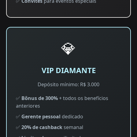
✅
Convites
para eventos especiais
💎
VIP DIAMANTE
Depósito mínimo: R$ 3.000
✅
Bônus de 300%
+ todos os benefícios
anteriores
✅
Gerente pessoal
dedicado
✅
20% de cashback
semanal