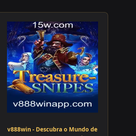
v888win - Descubra o Mundo de