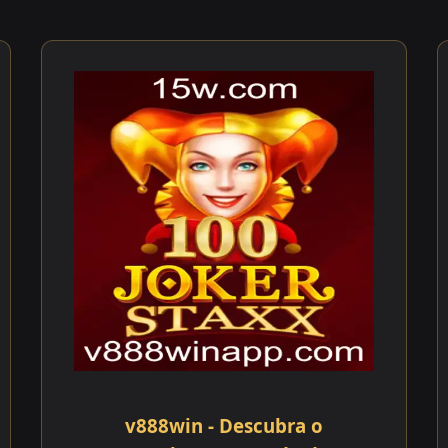
v888win - Descubra o