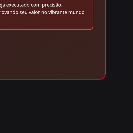
eja executado com precisão.
provando seu valor no vibrante mundo