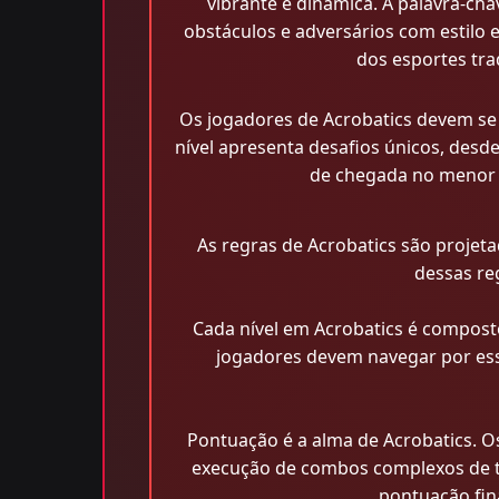
vibrante e dinâmica. A palavra-cha
obstáculos e adversários com estilo 
dos esportes tra
Os jogadores de Acrobatics devem se 
nível apresenta desafios únicos, desde 
de chegada no menor 
As regras de Acrobatics são projet
dessas re
Cada nível em Acrobatics é composto
jogadores devem navegar por ess
Pontuação é a alma de Acrobatics. 
execução de combos complexos de t
pontuação fin