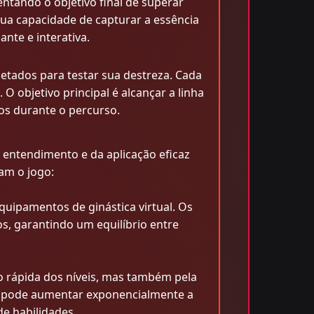
entando o objetivo final de superar
sua capacidade de capturar a essência
nte e interativa.
etados para testar sua destreza. Cada
 O objetivo principal é alcançar a linha
s durante o percurso.
 entendimento e da aplicação eficaz
am o jogo:
quipamentos de ginástica virtual. Os
, garantindo um equilíbrio entre
 rápida dos níveis, mas também pela
o pode aumentar exponencialmente a
e habilidades.