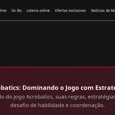
line
Sic Bo
Loteria online
Ofertas exclusivas
Notícias da M
obatics: Dominando o Jogo com Estraté
o jogo Acrobatics, suas regras, estratégias
desafio de habilidade e coordenação.