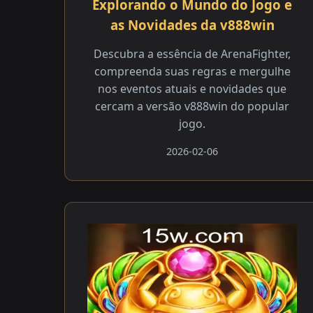
Explorando o Mundo do Jogo e
as Novidades da v888win
Descubra a essência de ArenaFighter,
compreenda suas regras e mergulhe
nos eventos atuais e novidades que
cercam a versão v888win do popular
jogo.
2026-02-06